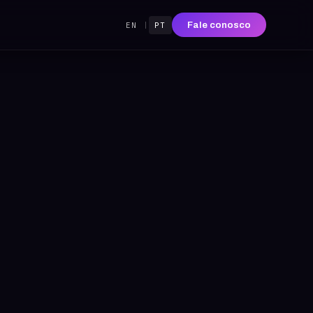
Fale conosco
EN
|
PT