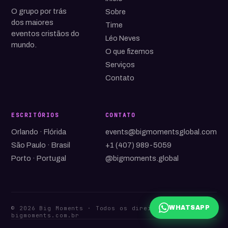
O grupo por trás
Sobre
dos maiores
Time
eventos cristãos do
Léo Neves
mundo.
O que fizemos
Serviços
Contato
ESCRITÓRIOS
CONTATO
Orlando · Flórida
events@bigmomentsglobal.com
São Paulo · Brasil
+1 (407) 989-5059
Porto · Portugal
@bigmoments.global
WHATSAPP
© 2026 Big Moments · Todos os direitos reservados
bigmoments.com.br