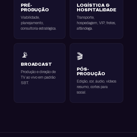
PRÉ-
LOGÍSTICA &
PRODUÇÃO
HOSPITALIDADE
Viabilidade,
Transporte,
planejamento,
hospedagem, VIP, fretes,
consultoria estratégica.
alfândega.
📡
🎬
BROADCAST
PÓS-
Produção e direção de
PRODUÇÃO
TV ao vivo em padrão
Edição, cor, áudio, vídeos
SBT.
resumo, cortes para
social.