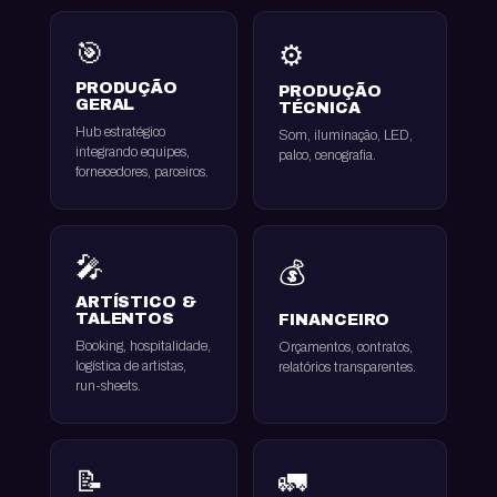
🎯
⚙️
PRODUÇÃO
PRODUÇÃO
GERAL
TÉCNICA
Hub estratégico
Som, iluminação, LED,
integrando equipes,
palco, cenografia.
fornecedores, parceiros.
🎤
💰
ARTÍSTICO &
TALENTOS
FINANCEIRO
Booking, hospitalidade,
Orçamentos, contratos,
logística de artistas,
relatórios transparentes.
run-sheets.
📝
🚛