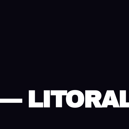
P
— LITORAL