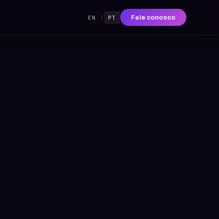
Fale conosco
EN
|
PT